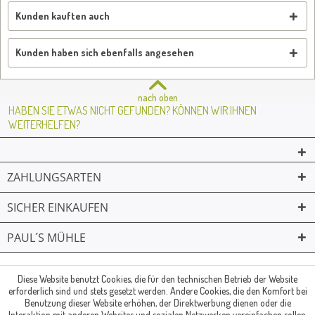
Kunden kauften auch
Kunden haben sich ebenfalls angesehen
nach oben
HABEN SIE ETWAS NICHT GEFUNDEN? KÖNNEN WIR IHNEN
WEITERHELFEN?
ZAHLUNGSARTEN
SICHER EINKAUFEN
PAUL´S MÜHLE
02361 -23231
Mailkontakt
Facebook
© Paul's Mühle | Inhaber: Christof Paul e.K. | Westring 2 | 45659
Diese Website benutzt Cookies, die für den technischen Betrieb der Website
erforderlich sind und stets gesetzt werden. Andere Cookies, die den Komfort bei
Recklinghausen
Benutzung dieser Website erhöhen, der Direktwerbung dienen oder die
Fax: 02361 -28831 | E-Mail: info@pauls-muehle.de
Interaktion mit anderen Websites und sozialen Netzwerken vereinfachen sollen,