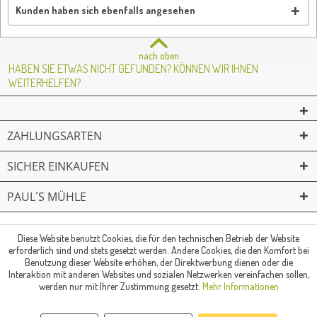
Kunden haben sich ebenfalls angesehen
nach oben
HABEN SIE ETWAS NICHT GEFUNDEN? KÖNNEN WIR IHNEN
WEITERHELFEN?
ZAHLUNGSARTEN
SICHER EINKAUFEN
PAUL´S MÜHLE
02361 -23231
Mailkontakt
Facebook
© Paul's Mühle | Inhaber: Christof Paul e.K. | Westring 2 | 45659
Diese Website benutzt Cookies, die für den technischen Betrieb der Website
erforderlich sind und stets gesetzt werden. Andere Cookies, die den Komfort bei
Recklinghausen
Benutzung dieser Website erhöhen, der Direktwerbung dienen oder die
Fax: 02361 -28831 | E-Mail: info@pauls-muehle.de
Interaktion mit anderen Websites und sozialen Netzwerken vereinfachen sollen,
werden nur mit Ihrer Zustimmung gesetzt.
Mehr Informationen