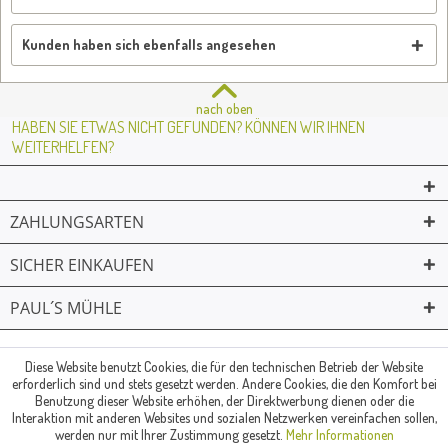
Kunden haben sich ebenfalls angesehen
nach oben
HABEN SIE ETWAS NICHT GEFUNDEN? KÖNNEN WIR IHNEN
WEITERHELFEN?
ZAHLUNGSARTEN
SICHER EINKAUFEN
PAUL´S MÜHLE
02361 -23231
Mailkontakt
Facebook
© Paul's Mühle | Inhaber: Christof Paul e.K. | Westring 2 | 45659
Diese Website benutzt Cookies, die für den technischen Betrieb der Website
erforderlich sind und stets gesetzt werden. Andere Cookies, die den Komfort bei
Recklinghausen
Benutzung dieser Website erhöhen, der Direktwerbung dienen oder die
Fax: 02361 -28831 | E-Mail: info@pauls-muehle.de
Interaktion mit anderen Websites und sozialen Netzwerken vereinfachen sollen,
werden nur mit Ihrer Zustimmung gesetzt.
Mehr Informationen