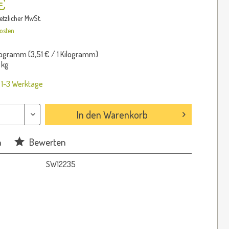
€
setzlicher MwSt.
osten
logramm (
3,51 €
/ 1 Kilogramm)
 kg
: 1-3 Werktage
In den
Warenkorb
n
Bewerten
SW12235