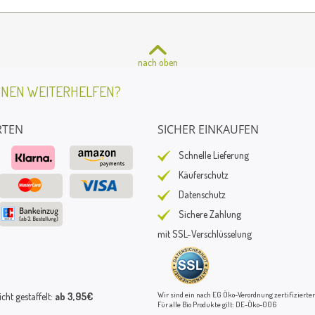
nach oben
HNEN WEITERHELFEN?
RTEN
SICHER EINKAUFEN
Schnelle Lieferung
Käuferschutz
Datenschutz
Sichere Zahlung
mit SSL-Verschlüsselung
Wir sind ein nach EG Öko-Verordnung zertifizierter
ht gestaffelt:
ab 3,95€
Für alle Bio Produkte gilt: DE-Öko-006