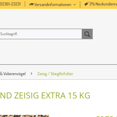
02361-23231
3% Neukundenra
Versandinformationen
 & Volierenvögel
Zeisig / Stieglitzfutter
ND ZEISIG EXTRA 15 KG