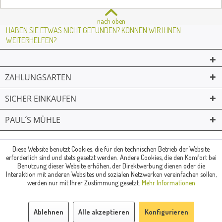
nach oben
HABEN SIE ETWAS NICHT GEFUNDEN? KÖNNEN WIR IHNEN
WEITERHELFEN?
ZAHLUNGSARTEN
SICHER EINKAUFEN
PAUL´S MÜHLE
02361 -23231
Mailkontakt
Facebook
© Paul's Mühle | Inhaber: Christof Paul e.K. | Westring 2 | 45659
Diese Website benutzt Cookies, die für den technischen Betrieb der Website
erforderlich sind und stets gesetzt werden. Andere Cookies, die den Komfort bei
Recklinghausen
Benutzung dieser Website erhöhen, der Direktwerbung dienen oder die
Fax: 02361 -28831 | E-Mail: info@pauls-muehle.de
Interaktion mit anderen Websites und sozialen Netzwerken vereinfachen sollen,
werden nur mit Ihrer Zustimmung gesetzt.
Mehr Informationen
Ablehnen
Alle akzeptieren
Konfigurieren