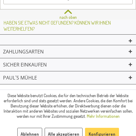
nach oben
HABEN SIE ETWAS NICHT GEFUNDEN? KÖNNEN WIR IHNEN
WEITERHELFEN?
ZAHLUNGSARTEN
SICHER EINKAUFEN
PAUL´S MÜHLE
02361 -23231
Mailkontakt
Facebook
© Paul's Mühle | Inhaber: Christof Paul e.K. | Westring 2 | 45659
Diese Website benutzt Cookies, die für den technischen Betrieb der Website
erforderlich sind und stets gesetzt werden. Andere Cookies, die den Komfort bei
Recklinghausen
Benutzung dieser Website erhöhen, der Direktwerbung dienen oder die
Fax: 02361 -28831 | E-Mail: info@pauls-muehle.de
Interaktion mit anderen Websites und sozialen Netzwerken vereinfachen sollen,
werden nur mit Ihrer Zustimmung gesetzt.
Mehr Informationen
Ablehnen
Alle akzeptieren
Konfigurieren