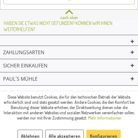
nach oben
HABEN SIE ETWAS NICHT GEFUNDEN? KÖNNEN WIR IHNEN
WEITERHELFEN?
ZAHLUNGSARTEN
SICHER EINKAUFEN
PAUL´S MÜHLE
02361 -23231
Mailkontakt
Facebook
© Paul's Mühle | Inhaber: Christof Paul e.K. | Westring 2 | 45659
Diese Website benutzt Cookies, die für den technischen Betrieb der Website
erforderlich sind und stets gesetzt werden. Andere Cookies, die den Komfort bei
Recklinghausen
Benutzung dieser Website erhöhen, der Direktwerbung dienen oder die
Fax: 02361 -28831 | E-Mail: info@pauls-muehle.de
Interaktion mit anderen Websites und sozialen Netzwerken vereinfachen sollen,
werden nur mit Ihrer Zustimmung gesetzt.
Mehr Informationen
Ablehnen
Alle akzeptieren
Konfigurieren