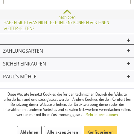
nach oben
HABEN SIE ETWAS NICHT GEFUNDEN? KÖNNEN WIR IHNEN
WEITERHELFEN?
ZAHLUNGSARTEN
SICHER EINKAUFEN
PAUL´S MÜHLE
02361 -23231
Mailkontakt
Facebook
© Paul's Mühle | Inhaber: Christof Paul e.K. | Westring 2 | 45659
Diese Website benutzt Cookies, die für den technischen Betrieb der Website
erforderlich sind und stets gesetzt werden. Andere Cookies, die den Komfort bei
Recklinghausen
Benutzung dieser Website erhöhen, der Direktwerbung dienen oder die
Fax: 02361 -28831 | E-Mail: info@pauls-muehle.de
Interaktion mit anderen Websites und sozialen Netzwerken vereinfachen sollen,
werden nur mit Ihrer Zustimmung gesetzt.
Mehr Informationen
Ablehnen
Alle akzeptieren
Konfigurieren