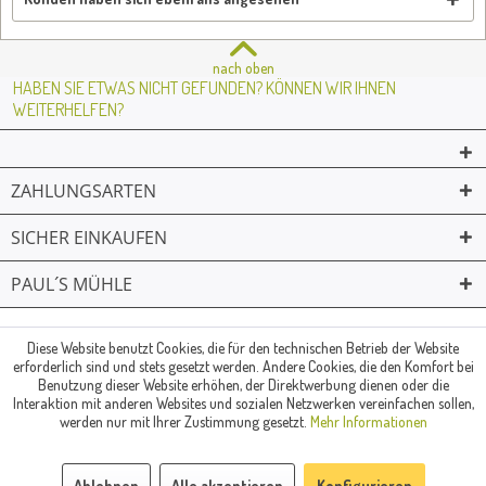
nach oben
HABEN SIE ETWAS NICHT GEFUNDEN? KÖNNEN WIR IHNEN
WEITERHELFEN?
ZAHLUNGSARTEN
SICHER EINKAUFEN
PAUL´S MÜHLE
02361 -23231
Mailkontakt
Facebook
© Paul's Mühle | Inhaber: Christof Paul e.K. | Westring 2 | 45659
Diese Website benutzt Cookies, die für den technischen Betrieb der Website
erforderlich sind und stets gesetzt werden. Andere Cookies, die den Komfort bei
Recklinghausen
Benutzung dieser Website erhöhen, der Direktwerbung dienen oder die
Fax: 02361 -28831 | E-Mail: info@pauls-muehle.de
Interaktion mit anderen Websites und sozialen Netzwerken vereinfachen sollen,
werden nur mit Ihrer Zustimmung gesetzt.
Mehr Informationen
Ablehnen
Alle akzeptieren
Konfigurieren