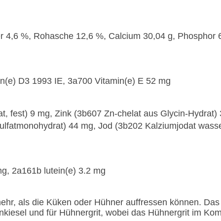
r 4,6 %, Rohasche 12,6 %, Calcium 30,04 g, Phosphor 6,
in(e) D3 1993 IE, 3a700 Vitamin(e) E 52 mg
at, fest) 9 mg, Zink (3b607 Zn-chelat aus Glycin-Hydra
sulfatmonohydrat) 44 mg, Jod (3b202 Kalziumjodat wasse
g, 2a161b lutein(e) 3.2 mg
 mehr, als die Küken oder Hühner auffressen können. Das 
iesel und für Hühnergrit, wobei das Hühnergrit im Kompl