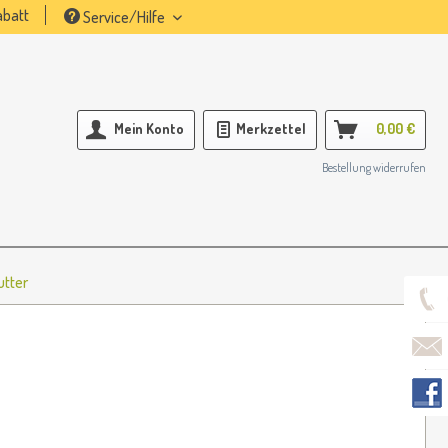
batt
Service/Hilfe
Mein Konto
Merkzettel
0,00 €
Bestellung widerrufen
utter