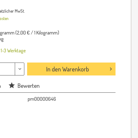
setzlicher MwSt.
osten
logramm (
2,00 €
/ 1 Kilogramm)
kg
: 1-3 Werktage
In den
Warenkorb
n
Bewerten
pm00000646