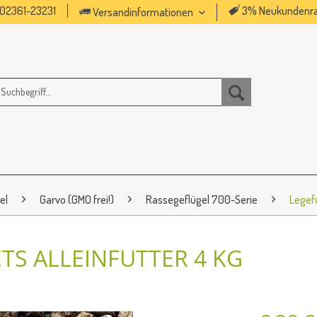
02361-23231
3% Neukundenra
Versandinformationen
el
Garvo (GMO frei!)
Rassegeflügel 700-Serie
Legef
TS ALLEINFUTTER 4 KG