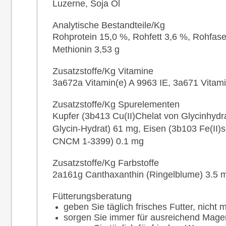
Luzerne, Soja Öl
Analytische Bestandteile/Kg
Rohprotein 15,0 %, Rohfett 3,6 %, Rohfase
Methionin 3,53 g
Zusatzstoffe/Kg Vitamine
3a672a Vitamin(e) A 9963 IE, 3a671 Vitam
Zusatzstoffe/Kg Spurelementen
Kupfer (3b413 Cu(II)Chelat von Glycinhydr
Glycin-Hydrat) 61 mg, Eisen (3b103 Fe(II)
CNCM 1-3399) 0.1 mg
Zusatzstoffe/Kg Farbstoffe
2a161g Canthaxanthin (Ringelblume) 3.5 m
Fütterungsberatung
geben Sie täglich frisches Futter, nicht
sorgen Sie immer für ausreichend Magenk