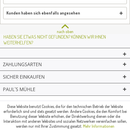
Kunden haben sich ebenfalls angesehen
nach oben
HABEN SIE ETWAS NICHT GEFUNDEN? KÖNNEN WIR IHNEN
WEITERHELFEN?
ZAHLUNGSARTEN
SICHER EINKAUFEN
PAUL´S MÜHLE
02361 -23231
Mailkontakt
Facebook
© Paul's Mühle | Inhaber: Christof Paul e.K. | Westring 2 | 45659
Diese Website benutzt Cookies, die für den technischen Betrieb der Website
erforderlich sind und stets gesetzt werden. Andere Cookies, die den Komfort bei
Recklinghausen
Benutzung dieser Website erhöhen, der Direktwerbung dienen oder die
Fax: 02361 -28831 | E-Mail: info@pauls-muehle.de
Interaktion mit anderen Websites und sozialen Netzwerken vereinfachen sollen,
werden nur mit Ihrer Zustimmung gesetzt.
Mehr Informationen