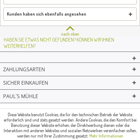
Kunden haben sich ebenfalls angesehen
nach oben
HABEN SIE ETWAS NICHT GEFUNDEN? KÖNNEN WIR IHNEN
WEITERHELFEN?
ZAHLUNGSARTEN
SICHER EINKAUFEN
PAUL´S MÜHLE
02361 -23231
Mailkontakt
Facebook
© Paul's Mühle | Inhaber: Christof Paul e.K. | Westring 2 | 45659
Diese Website benutzt Cookies, die für den technischen Betrieb der Website
erforderlich sind und stets gesetzt werden. Andere Cookies, die den Komfort bei
Recklinghausen
Benutzung dieser Website erhöhen, der Direktwerbung dienen oder die
Fax: 02361 -28831 | E-Mail: info@pauls-muehle.de
Interaktion mit anderen Websites und sozialen Netzwerken vereinfachen sollen,
werden nur mit Ihrer Zustimmung gesetzt.
Mehr Informationen