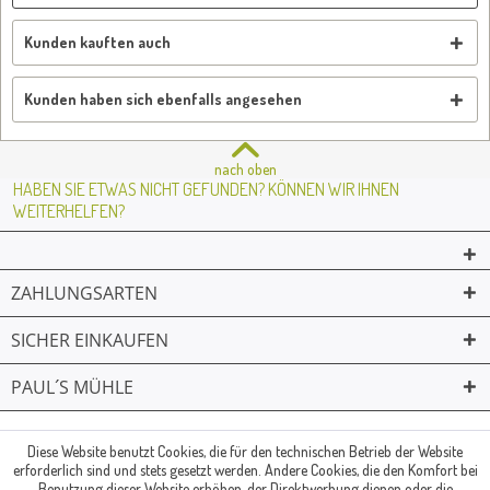
Kunden kauften auch
Kunden haben sich ebenfalls angesehen
nach oben
HABEN SIE ETWAS NICHT GEFUNDEN? KÖNNEN WIR IHNEN
WEITERHELFEN?
ZAHLUNGSARTEN
SICHER EINKAUFEN
PAUL´S MÜHLE
02361 -23231
Mailkontakt
Facebook
© Paul's Mühle | Inhaber: Christof Paul e.K. | Westring 2 | 45659
Diese Website benutzt Cookies, die für den technischen Betrieb der Website
erforderlich sind und stets gesetzt werden. Andere Cookies, die den Komfort bei
Recklinghausen
Benutzung dieser Website erhöhen, der Direktwerbung dienen oder die