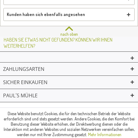
Kunden haben sich ebenfalls angesehen
nach oben
HABEN SIE ETWAS NICHT GEFUNDEN? KÖNNEN WIR IHNEN
WEITERHELFEN?
ZAHLUNGSARTEN
SICHER EINKAUFEN
PAUL´S MÜHLE
02361 -23231
Mailkontakt
Facebook
© Paul's Mühle | Inhaber: Christof Paul e.K. | Westring 2 | 45659
Diese Website benutzt Cookies, die für den technischen Betrieb der Website
erforderlich sind und stets gesetzt werden. Andere Cookies, die den Komfort bei
Recklinghausen
Benutzung dieser Website erhöhen, der Direktwerbung dienen oder die
Fax: 02361 -28831 | E-Mail: info@pauls-muehle.de
Interaktion mit anderen Websites und sozialen Netzwerken vereinfachen sollen,
werden nur mit Ihrer Zustimmung gesetzt.
Mehr Informationen