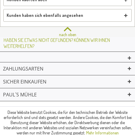
Kunden haben sich ebenfalls angesehen
nach oben
HABEN SIE ETWAS NICHT GEFUNDEN? KÖNNEN WIR IHNEN
WEITERHELFEN?
ZAHLUNGSARTEN
SICHER EINKAUFEN
PAUL´S MÜHLE
02361 -23231
Mailkontakt
Facebook
© Paul's Mühle | Inhaber: Christof Paul e.K. | Westring 2 | 45659
Diese Website benutzt Cookies, die für den technischen Betrieb der Website
erforderlich sind und stets gesetzt werden. Andere Cookies, die den Komfort bei
Recklinghausen
Benutzung dieser Website erhöhen, der Direktwerbung dienen oder die
Fax: 02361 -28831 | E-Mail: info@pauls-muehle.de
Interaktion mit anderen Websites und sozialen Netzwerken vereinfachen sollen,
werden nur mit Ihrer Zustimmung gesetzt.
Mehr Informationen