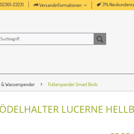
02361-23231
3% Neukundenra
Versandinformationen
- & Wasserspender
Futterspender Smart Birds
NÖDELHALTER LUCERNE HELL