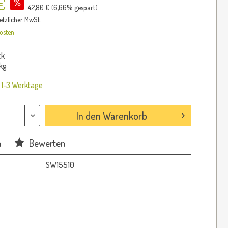
€
42,80 €
(
6,66
% gespart)
setzlicher MwSt.
osten
ck
kg
: 1-3 Werktage
In den
Warenkorb
n
Bewerten
SW15510