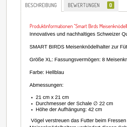
BESCHREIBUNG
BEWERTUNGEN
0
Produktinformationen "Smart Birds Meisenknödelh
Innovatives und nachhaltiges Schweizer Qu
SMART BIRDS Meisenknödelhalter zur
Fü
Größe XL: Fassungsvermögen: 8 Meisenkn
Farbe: Hellblau
Abmessungen:
21 cm x 21 cm
Durchmesser der Schale
∅
22 cm
Höhe der Aufhängung: 42 cm
Vögel verstreuen das Futter beim Fressen