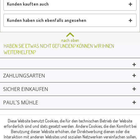
Kunden kauften auch
Kunden haben sich ebenfalls angesehen
nach oben
HABEN SIE ETWAS NICHT GEFUNDEN? KÖNNEN WIR IHNEN
WEITERHELFEN?
ZAHLUNGSARTEN
SICHER EINKAUFEN
PAUL´S MÜHLE
02361 -23231
Mailkontakt
Facebook
© Paul's Mühle | Inhaber: Christof Paul e.K. | Westring 2 | 45659
Diese Website benutzt Cookies, die für den technischen Betrieb der Website
erforderlich sind und stets gesetzt werden. Andere Cookies, die den Komfort bei
Recklinghausen
Benutzung dieser Website erhöhen, der Direktwerbung dienen oder die
Fax: 02361 -28831 | E-Mail: info@pauls-muehle.de
Interaktion mit anderen Websites und sozialen Netzwerken vereinfachen sollen,