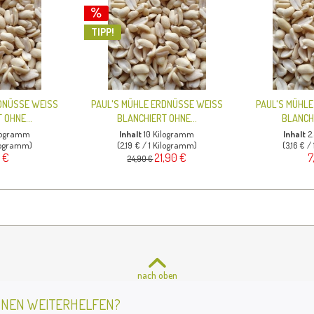
TIPP!
DNÜSSE WEISS
PAUL'S MÜHLE ERDNÜSSE WEISS
PAUL'S MÜHL
 OHNE...
BLANCHIERT OHNE...
BLANCHI
ilogramm
Inhalt
10 Kilogramm
Inhalt
2
ilogramm)
(2,19 € / 1 Kilogramm)
(3,16 € 
 €
21,90 €
7
24,90 €
nach oben
HNEN WEITERHELFEN?