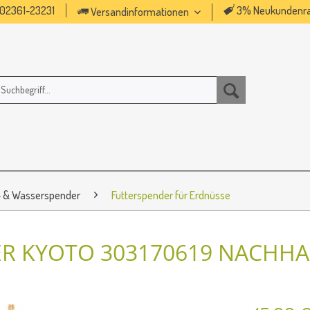
02361-23231
3% Neukundenra
Versandinformationen
- & Wasserspender
Futterspender für Erdnüsse
R KYOTO 303170619 NACHHA