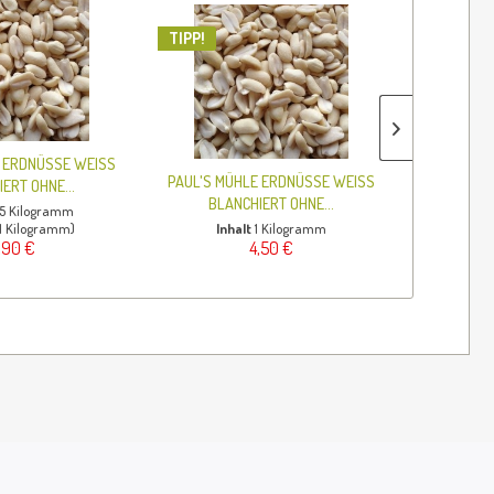
TIPP!
E ERDNÜSSE WEISS
PAUL'S M
PAUL'S MÜHLE ERDNÜSSE WEISS
ERT OHNE...
BLA
BLANCHIERT OHNE...
.5 Kilogramm
Inh
/ 1 Kilogramm)
Inhalt
1 Kilogramm
(2,1
,90 €
4,50 €