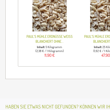
PAUL'S MÜHLE ERDNÜSSE WEISS
PAUL'S MÜHLE ER
BLANCHIERT OHNE...
BLANCHIERT
Inhalt
5 Kilogramm
Inhalt
25 K
(2,38 € / 1 Kilogramm)
(1,92 € / 1 K
11,90 €
47,90
HABEN SIE ETWAS NICHT GEFUNDEN? KÖNNEN WIR I