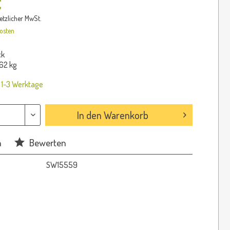
€
setzlicher MwSt.
osten
ck
62 kg
: 1-3 Werktage
In den
Warenkorb
n
Bewerten
SW15559