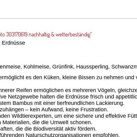
o 303170619 nachhaltig & wetterbeständig"
e Erdnüsse
nenmeise, Kohlmeise, Grünfink, Haussperling, Schwanz
 ermöglicht es den Küken, kleine Bissen zu nehmen und 
innerer Reifen ermöglichen es mehreren Vögeln, gleichzei
ve Netzgewebe halten die Erdnüsse frisch und appetitlic
ustem Bambus mit einer tierfreundlichen Lackierung.
fzuhängen – kein Aufwand, keine Frustration.
den Wildtierexperten, um eine sichere und effektive Füt
n Materialien, die die Umwelt schonen.
ten, die die Biodiversität aktiv fördern.
 führenden Naturschutzorganisationen empfohlen.