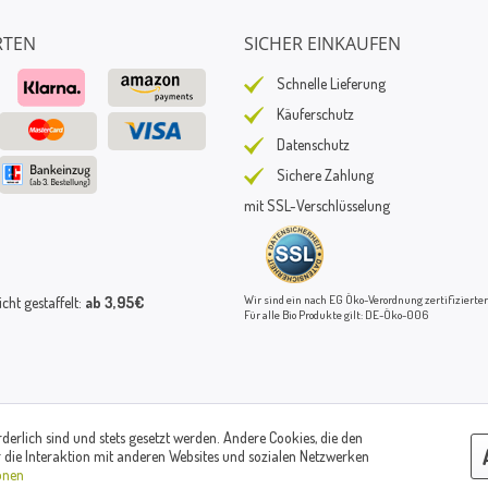
RTEN
SICHER EINKAUFEN
Schnelle Lieferung
Käuferschutz
Datenschutz
Sichere Zahlung
mit SSL-Verschlüsselung
Wir sind ein nach EG Öko-Verordnung zertifizierter
ht gestaffelt:
ab 3,95€
Für alle Bio Produkte gilt: DE-Öko-006
rderlich sind und stets gesetzt werden. Andere Cookies, die den
© Paul's Mühle | Inhaber: Christof Paul e.K. | Westring 2 | 45659 Recklinghausen
 die Interaktion mit anderen Websites und sozialen Netzwerken
Fax: 02361 -28831 | E-Mail: info@pauls-muehle.de
onen