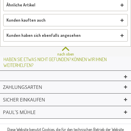
Ähnliche Artikel
Kunden kauften auch
Kunden haben sich ebenfalls angesehen
nach oben
HABEN SIE ETWAS NICHT GEFUNDEN? KÖNNEN WIR IHNEN
WEITERHELFEN?
ZAHLUNGSARTEN
SICHER EINKAUFEN
PAUL´S MÜHLE
02361 -23231
Mailkontakt
Facebook
© Paul's Mühle | Inhaber: Christof Paul e.K. | Westring 2 | 45659
Diese Website benutzt Cookies, die für den technischen Betrieb der Website