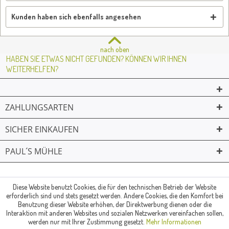
Kunden haben sich ebenfalls angesehen
nach oben
HABEN SIE ETWAS NICHT GEFUNDEN? KÖNNEN WIR IHNEN
WEITERHELFEN?
ZAHLUNGSARTEN
SICHER EINKAUFEN
PAUL´S MÜHLE
02361 -23231
Mailkontakt
Facebook
© Paul's Mühle | Inhaber: Christof Paul e.K. | Westring 2 | 45659
Diese Website benutzt Cookies, die für den technischen Betrieb der Website
Recklinghausen
erforderlich sind und stets gesetzt werden. Andere Cookies, die den Komfort bei
Fax: 02361 -28831 | E-Mail: info@pauls-muehle.de
Benutzung dieser Website erhöhen, der Direktwerbung dienen oder die
Interaktion mit anderen Websites und sozialen Netzwerken vereinfachen sollen,
werden nur mit Ihrer Zustimmung gesetzt.
Mehr Informationen