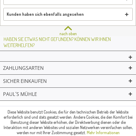
Kunden haben sich ebenfalls angesehen
nach oben
HABEN SIE ETWAS NICHT GEFUNDEN? KÖNNEN WIR IHNEN
WEITERHELFEN?
ZAHLUNGSARTEN
SICHER EINKAUFEN
PAUL´S MÜHLE
02361 -23231
Mailkontakt
Facebook
© Paul's Mühle | Inhaber: Christof Paul e.K. | Westring 2 | 45659
Diese Website benutzt Cookies, die für den technischen Betrieb der Website
erforderlich sind und stets gesetzt werden. Andere Cookies, die den Komfort bei
Recklinghausen
Benutzung dieser Website erhöhen, der Direktwerbung dienen oder die
Fax: 02361 -28831 | E-Mail: info@pauls-muehle.de
Interaktion mit anderen Websites und sozialen Netzwerken vereinfachen sollen,
werden nur mit Ihrer Zustimmung gesetzt.
Mehr Informationen