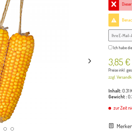
Dieser
Benach
Ich habe di
3,85 €
Preise inkl. ge
zzgl. Versandk
Inhalt:
0.31 
Gewicht :
0.
zur Zeit ni
Merke