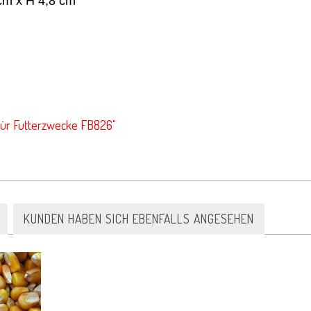
 cm x H 4,8 cm
für Futterzwecke FB826"
KUNDEN HABEN SICH EBENFALLS ANGESEHEN