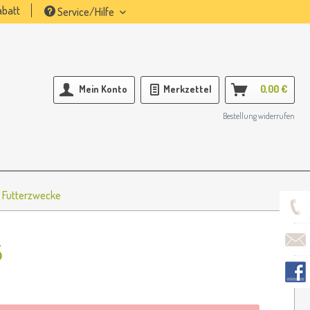
batt
Service/Hilfe
Mein Konto
Merkzettel
0,00 €
Bestellung widerrufen
r Futterzwecke
6