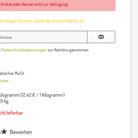
 Artikel steht derzeit nicht zur Verfügung!
richtigen Sie mich, sobald der Artikel lieferbar ist.
e
Datenschutzbestimmungen
zur Kenntnis genommen.
setzlicher MwSt.
osten
Kilogramm (
12,42 €
/ 1 Kilogramm)
31 kg
cht lieferbar
n
Bewerten