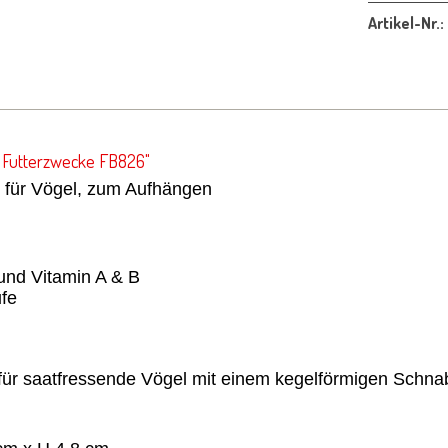
Artikel-Nr.:
r Futterzwecke FB826"
er für Vögel, zum Aufhängen
 und Vitamin A & B
ufe
für saatfressende Vögel mit einem kegelförmigen Schna