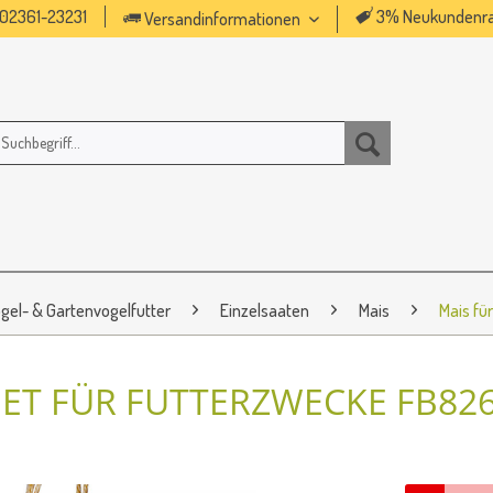
02361-23231
3% Neukundenra
Versandinformationen
gel- & Gartenvogelfutter
Einzelsaaten
Mais
Mais fü
ET FÜR FUTTERZWECKE FB82