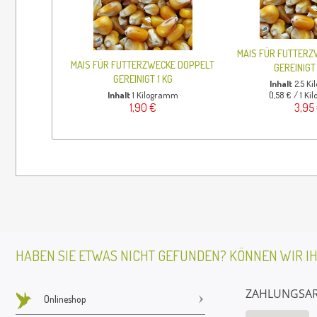
MAIS FÜR FUTTERZ
MAIS FÜR FUTTERZWECKE DOPPELT
GEREINIGT
GEREINIGT 1 KG
Inhalt
2.5 K
Inhalt
1 Kilogramm
(1,58 € / 1 K
1,90 €
3,95
HABEN SIE ETWAS NICHT GEFUNDEN? KÖNNEN WIR I
ZAHLUNGSA
Onlineshop