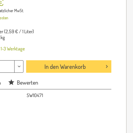
€
setzlicher MwSt.
osten
er (
2,59 €
/ 1 Liter)
 kg
: 1-3 Werktage
In den
Warenkorb
n
Bewerten
SW10471