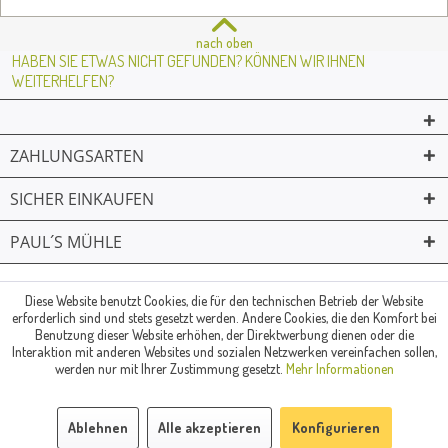
nach oben
HABEN SIE ETWAS NICHT GEFUNDEN? KÖNNEN WIR IHNEN
WEITERHELFEN?
ZAHLUNGSARTEN
SICHER EINKAUFEN
PAUL´S MÜHLE
02361 -23231
Mailkontakt
Facebook
© Paul's Mühle | Inhaber: Christof Paul e.K. | Westring 2 | 45659
Diese Website benutzt Cookies, die für den technischen Betrieb der Website
erforderlich sind und stets gesetzt werden. Andere Cookies, die den Komfort bei
Recklinghausen
Benutzung dieser Website erhöhen, der Direktwerbung dienen oder die
Fax: 02361 -28831 | E-Mail: info@pauls-muehle.de
Interaktion mit anderen Websites und sozialen Netzwerken vereinfachen sollen,
werden nur mit Ihrer Zustimmung gesetzt.
Mehr Informationen
Ablehnen
Alle akzeptieren
Konfigurieren