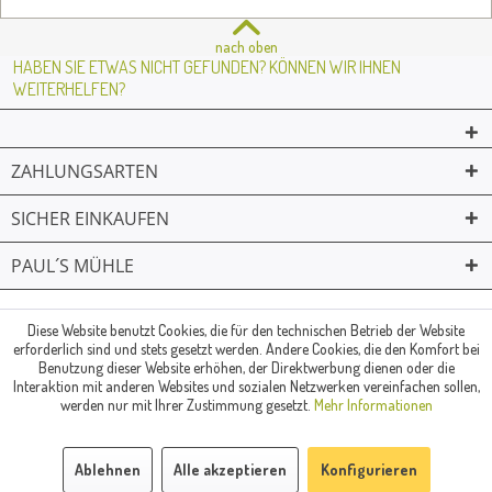
nach oben
HABEN SIE ETWAS NICHT GEFUNDEN? KÖNNEN WIR IHNEN
WEITERHELFEN?
ZAHLUNGSARTEN
SICHER EINKAUFEN
PAUL´S MÜHLE
02361 -23231
Mailkontakt
Facebook
© Paul's Mühle | Inhaber: Christof Paul e.K. | Westring 2 | 45659
Diese Website benutzt Cookies, die für den technischen Betrieb der Website
erforderlich sind und stets gesetzt werden. Andere Cookies, die den Komfort bei
Recklinghausen
Benutzung dieser Website erhöhen, der Direktwerbung dienen oder die
Fax: 02361 -28831 | E-Mail: info@pauls-muehle.de
Interaktion mit anderen Websites und sozialen Netzwerken vereinfachen sollen,
werden nur mit Ihrer Zustimmung gesetzt.
Mehr Informationen
Ablehnen
Alle akzeptieren
Konfigurieren