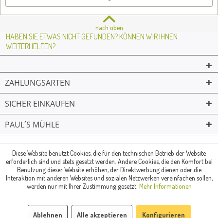
nach oben
HABEN SIE ETWAS NICHT GEFUNDEN? KÖNNEN WIR IHNEN
WEITERHELFEN?
ZAHLUNGSARTEN
SICHER EINKAUFEN
PAUL´S MÜHLE
02361 -23231
Mailkontakt
Facebook
© Paul's Mühle | Inhaber: Christof Paul e.K. | Westring 2 | 45659
Diese Website benutzt Cookies, die für den technischen Betrieb der Website
erforderlich sind und stets gesetzt werden. Andere Cookies, die den Komfort bei
Recklinghausen
Benutzung dieser Website erhöhen, der Direktwerbung dienen oder die
Fax: 02361 -28831 | E-Mail: info@pauls-muehle.de
Interaktion mit anderen Websites und sozialen Netzwerken vereinfachen sollen,
werden nur mit Ihrer Zustimmung gesetzt.
Mehr Informationen
Ablehnen
Alle akzeptieren
Konfigurieren