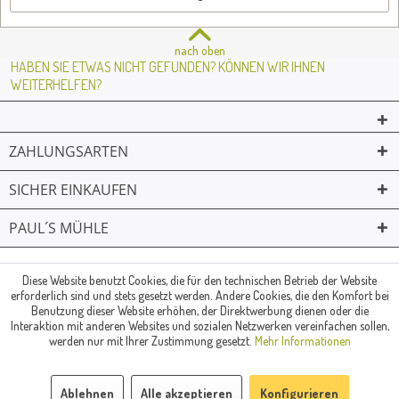
nach oben
HABEN SIE ETWAS NICHT GEFUNDEN? KÖNNEN WIR IHNEN
WEITERHELFEN?
ZAHLUNGSARTEN
SICHER EINKAUFEN
PAUL´S MÜHLE
02361 -23231
Mailkontakt
Facebook
© Paul's Mühle | Inhaber: Christof Paul e.K. | Westring 2 | 45659
Diese Website benutzt Cookies, die für den technischen Betrieb der Website
erforderlich sind und stets gesetzt werden. Andere Cookies, die den Komfort bei
Recklinghausen
Benutzung dieser Website erhöhen, der Direktwerbung dienen oder die
Fax: 02361 -28831 | E-Mail: info@pauls-muehle.de
Interaktion mit anderen Websites und sozialen Netzwerken vereinfachen sollen,
werden nur mit Ihrer Zustimmung gesetzt.
Mehr Informationen
Ablehnen
Alle akzeptieren
Konfigurieren