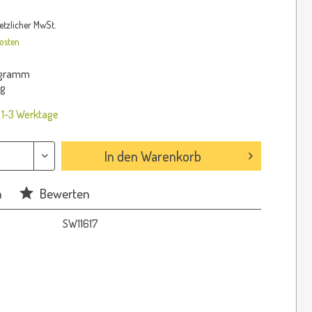
setzlicher MwSt.
osten
logramm
kg
: 1-3 Werktage
In den
Warenkorb
n
Bewerten
SW11617