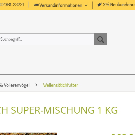
02361-23231
3% Neukundenra
Versandinformationen
 & Volierenvögel
Wellensittichfutter
H SUPER-MISCHUNG 1 KG