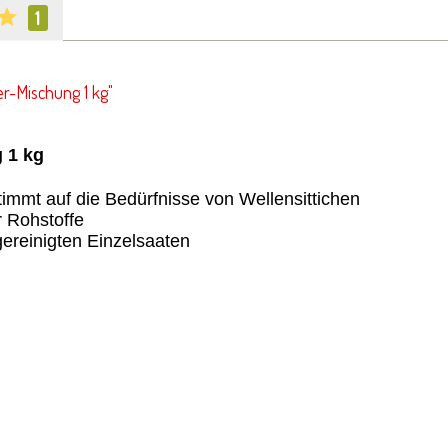
1
r-Mischung 1 kg"
 1 kg
timmt auf die Bedürfnisse von Wellensittichen
r Rohstoffe
reinigten Einzelsaaten