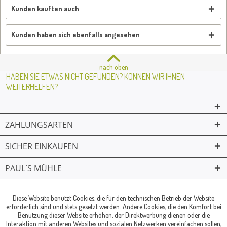
Kunden kauften auch
Kunden haben sich ebenfalls angesehen
nach oben
HABEN SIE ETWAS NICHT GEFUNDEN? KÖNNEN WIR IHNEN
WEITERHELFEN?
ZAHLUNGSARTEN
SICHER EINKAUFEN
PAUL´S MÜHLE
02361 -23231
Mailkontakt
Facebook
© Paul's Mühle | Inhaber: Christof Paul e.K. | Westring 2 | 45659
Diese Website benutzt Cookies, die für den technischen Betrieb der Website
erforderlich sind und stets gesetzt werden. Andere Cookies, die den Komfort bei
Recklinghausen
Benutzung dieser Website erhöhen, der Direktwerbung dienen oder die
Fax: 02361 -28831 | E-Mail: info@pauls-muehle.de
Interaktion mit anderen Websites und sozialen Netzwerken vereinfachen sollen,