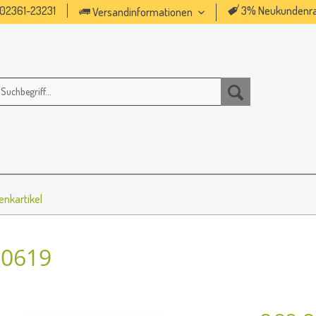
02361-23231
3% Neukundenra
Versandinformationen
nkartikel
50619