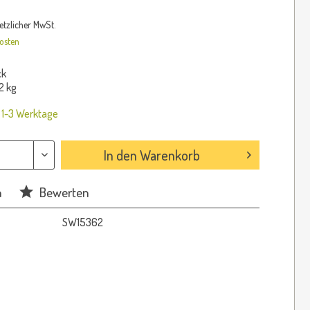
setzlicher MwSt.
osten
ck
2 kg
: 1-3 Werktage
In den
Warenkorb
n
Bewerten
SW15362