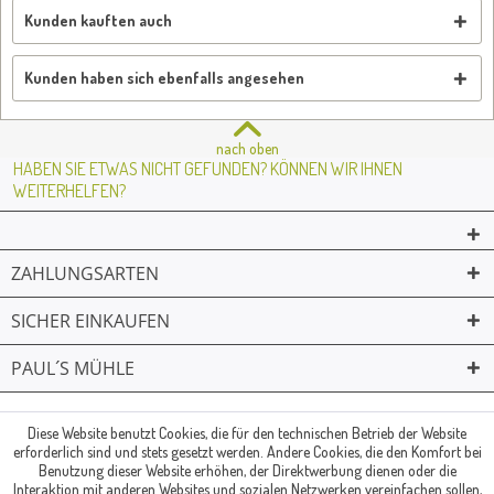
Kunden kauften auch
Kunden haben sich ebenfalls angesehen
nach oben
HABEN SIE ETWAS NICHT GEFUNDEN? KÖNNEN WIR IHNEN
WEITERHELFEN?
ZAHLUNGSARTEN
SICHER EINKAUFEN
PAUL´S MÜHLE
02361 -23231
Mailkontakt
Facebook
© Paul's Mühle | Inhaber: Christof Paul e.K. | Westring 2 | 45659
Diese Website benutzt Cookies, die für den technischen Betrieb der Website
erforderlich sind und stets gesetzt werden. Andere Cookies, die den Komfort bei
Recklinghausen
Benutzung dieser Website erhöhen, der Direktwerbung dienen oder die
Fax: 02361 -28831 | E-Mail: info@pauls-muehle.de
Interaktion mit anderen Websites und sozialen Netzwerken vereinfachen sollen,