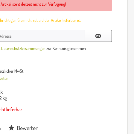
 Artikel steht derzeit nicht zur Verfügung!
richtigen Sie mich, sobald der Artikel lieferbar ist.
e
Datenschutzbestimmungen
zur Kenntnis genommen.
setzlicher MwSt.
osten
ck
2 kg
cht lieferbar
n
Bewerten