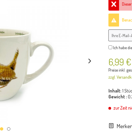
Dieser
Benach
Ich habe di
6,99 €
Preise inkl. ge
zzgl. Versandk
Inhalt:
1 Stü
Gewicht :
0.
zur Zeit ni
Merke