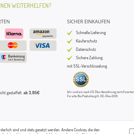
HNEN WEITERHELFEN?
RTEN
SICHER EINKAUFEN
Schnelle Lieferung
Käuferschutz
Datenschutz
Sichere Zahlung
mit SSL-Verschlüsselung
Wir sind ein nach EG Öko-Verordnung zertifizierter
ht gestaffelt:
ab 3,95€
Für alle Bio Produkte gilt: DE-Öko-006
rderlich sind und stets gesetzt werden. Andere Cookies, die den
© Paul's Mühle | Inhaber: Christof Paul e.K. | Westring 2 | 45659 Recklinghausen