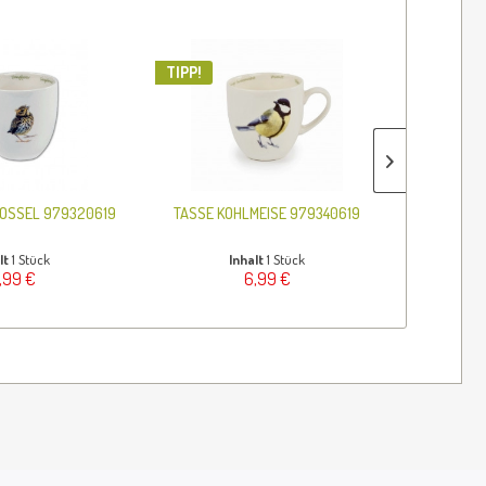
TIPP!
ROSSEL 979320619
TASSE KOHLMEISE 979340619
TASSE
lt
1 Stück
Inhalt
1 Stück
,99 €
6,99 €