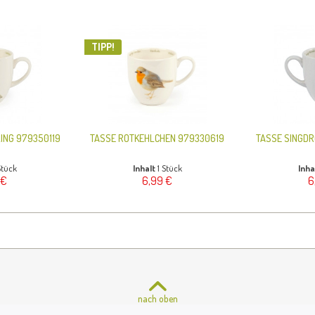
TIPP!
ING 979350119
TASSE ROTKEHLCHEN 979330619
TASSE SINGD
Stück
Inhalt
1 Stück
Inha
 €
6,99 €
6
nach oben