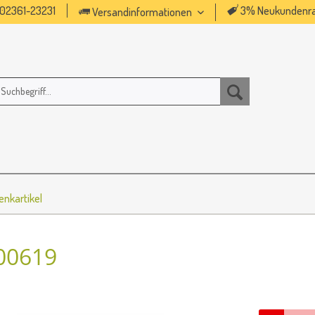
02361-23231
3% Neukundenra
Versandinformationen
nkartikel
00619