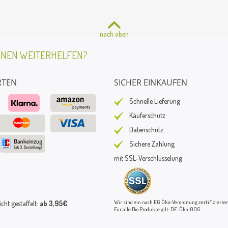
nach oben
HNEN WEITERHELFEN?
RTEN
SICHER EINKAUFEN
Schnelle Lieferung
Käuferschutz
Datenschutz
Sichere Zahlung
mit SSL-Verschlüsselung
Wir sind ein nach EG Öko-Verordnung zertifizierter
ht gestaffelt:
ab 3,95€
Für alle Bio Produkte gilt: DE-Öko-006