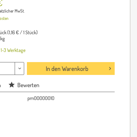
€
setzlicher MwSt.
osten
ück (
1,16 €
/ 1 Stück)
 kg
: 1-3 Werktage
In den
Warenkorb
n
Bewerten
pm00000010