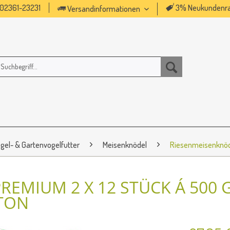
02361-23231
3% Neukundenra
Versandinformationen
gel- & Gartenvogelfutter
Meisenknödel
Riesenmeisenknöd
EMIUM 2 X 12 STÜCK Á 500 G
RTON