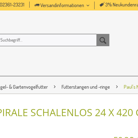
02361-23231
3% Neukundenra
Versandinformationen
gel- & Gartenvogelfutter
Futterstangen und -ringe
Paul's 
IRALE SCHALENLOS 24 X 420 