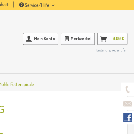
batt
Service/Hilfe
Mein Konto
Merkzettel
0,00 €
Bestellung widerrufen
Mühle Futterspirale
G