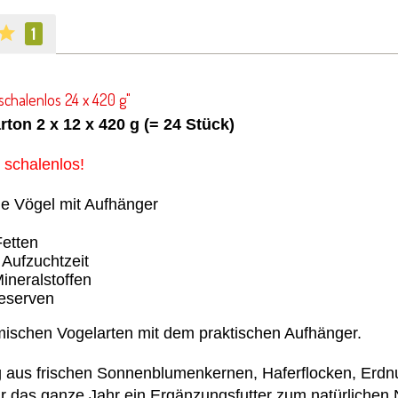
1
schalenlos 24 x 420 g"
ton 2 x 12 x 420 g (= 24 Stück)
h schalenlos!
de Vögel mit Aufhänger
Fetten
 Aufzuchtzeit
ineralstoffen
reserven
mischen Vogelarten mit dem praktischen Aufhänger.
g aus frischen Sonnenblumenkernen, Haferflocken, Erd
r das ganze Jahr ein Ergänzungsfutter zum natürlichen