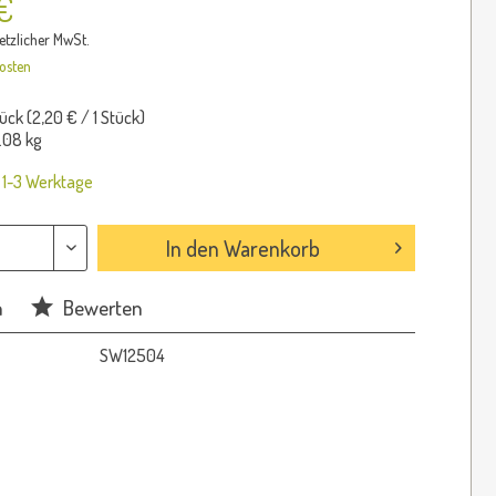
€
setzlicher MwSt.
osten
ück (
2,20 €
/ 1 Stück)
.08 kg
: 1-3 Werktage
In den
Warenkorb
n
Bewerten
SW12504