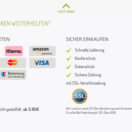
nach oben
HNEN WEITERHELFEN?
RTEN
SICHER EINKAUFEN
Schnelle Lieferung
Käuferschutz
Datenschutz
Sichere Zahlung
mit SSL-Verschlüsselung
Wir sind ein nach EG Öko-Verordnung zertifizierter
ht gestaffelt:
ab 3,95€
Für alle Bio Produkte gilt: DE-Öko-006