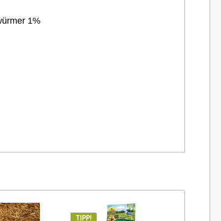
nwürmer 1%
TIPP!