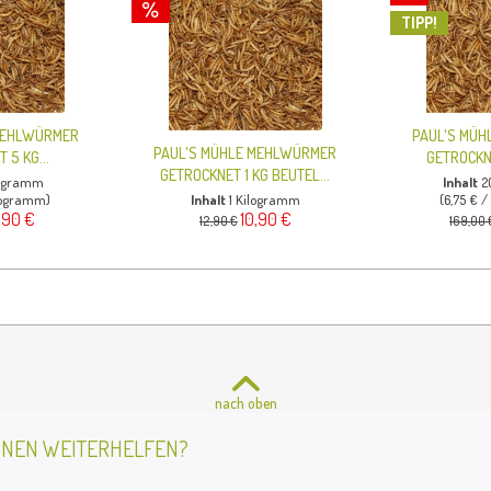
TIPP!
MEHLWÜRMER
PAUL'S MÜ
PAUL'S MÜHLE MEHLWÜRMER
 5 KG...
GETROCKNET
GETROCKNET 1 KG BEUTEL...
logramm
Inhalt
2
ilogramm)
Inhalt
1 Kilogramm
(6,75 € 
,90 €
10,90 €
12,90 €
169,00 
nach oben
HNEN WEITERHELFEN?