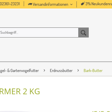
02361-23231
3% Neukundenra
Versandinformationen
gel- & Gartenvogelfutter
Erdnussbutter
Bark-Butter
RMER 2 KG