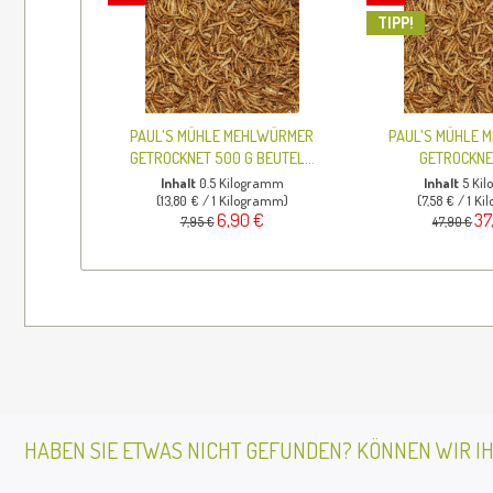
TIPP!
PAUL'S MÜHLE MEHLWÜRMER
PAUL'S MÜHLE 
GETROCKNET 500 G BEUTEL...
GETROCKNET
Inhalt
0.5 Kilogramm
Inhalt
5 Ki
(13,80 € / 1 Kilogramm)
(7,58 € / 1 K
6,90 €
37
7,95 €
47,90 €
HABEN SIE ETWAS NICHT GEFUNDEN? KÖNNEN WIR I