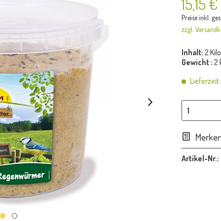
15,15 €
Preise inkl. ge
zzgl. Versandk
Inhalt:
2 Ki
Gewicht :
2 
Lieferzeit
Merke
Artikel-Nr.: