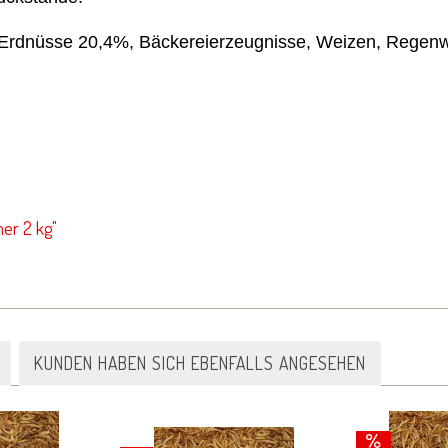
, Erdnüsse 20,4%, Bäckereierzeugnisse, Weizen, Rege
er 2 kg"
KUNDEN HABEN SICH EBENFALLS ANGESEHEN