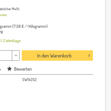
setzlicher MwSt.
osten
logramm (
7,58 €
/ 1 Kilogramm)
kg
: 1-3 Werktage
In den
Warenkorb
n
Bewerten
SW14252