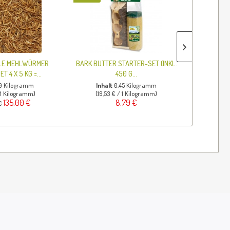
TIPP!
HLE MEHLWÜRMER
BARK BUTTER STARTER-SET (INKL.
BARK BU
 4 X 5 KG =...
450 G...
STÜCK
0 Kilogramm
Inhalt
0.45 Kilogramm
Inha
/ 1 Kilogramm)
(19,53 € / 1 Kilogramm)
(17,0
135,00 €
8,79 €
€
26