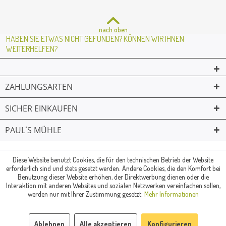
nach oben
HABEN SIE ETWAS NICHT GEFUNDEN? KÖNNEN WIR IHNEN
WEITERHELFEN?
ZAHLUNGSARTEN
SICHER EINKAUFEN
PAUL´S MÜHLE
02361 -23231
Mailkontakt
Facebook
© Paul's Mühle | Inhaber: Christof Paul e.K. | Westring 2 | 45659
Diese Website benutzt Cookies, die für den technischen Betrieb der Website
erforderlich sind und stets gesetzt werden. Andere Cookies, die den Komfort bei
Recklinghausen
Benutzung dieser Website erhöhen, der Direktwerbung dienen oder die
Fax: 02361 -28831 | E-Mail: info@pauls-muehle.de
Interaktion mit anderen Websites und sozialen Netzwerken vereinfachen sollen,
werden nur mit Ihrer Zustimmung gesetzt.
Mehr Informationen
Ablehnen
Alle akzeptieren
Konfigurieren