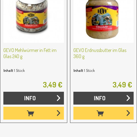
GEVO Mehlwürmer in Fett im
GEVO Erdnussbutter im Glas
Glas 240 g
360 g
Inhalt
1 Stück
Inhalt
1 Stück
3,49 €
3,49 €
INFO
INFO