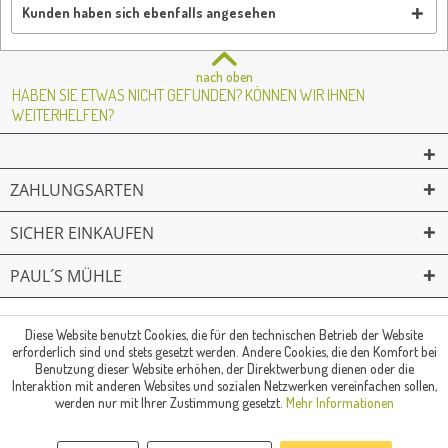
Kunden haben sich ebenfalls angesehen
nach oben
HABEN SIE ETWAS NICHT GEFUNDEN? KÖNNEN WIR IHNEN
WEITERHELFEN?
ZAHLUNGSARTEN
SICHER EINKAUFEN
PAUL´S MÜHLE
02361 -23231
Mailkontakt
Facebook
© Paul's Mühle | Inhaber: Christof Paul e.K. | Westring 2 | 45659
Diese Website benutzt Cookies, die für den technischen Betrieb der Website
erforderlich sind und stets gesetzt werden. Andere Cookies, die den Komfort bei
Recklinghausen
Benutzung dieser Website erhöhen, der Direktwerbung dienen oder die
Fax: 02361 -28831 | E-Mail: info@pauls-muehle.de
Interaktion mit anderen Websites und sozialen Netzwerken vereinfachen sollen,
werden nur mit Ihrer Zustimmung gesetzt.
Mehr Informationen