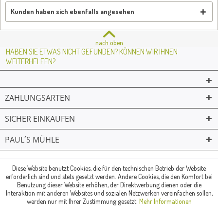
Kunden haben sich ebenfalls angesehen
nach oben
HABEN SIE ETWAS NICHT GEFUNDEN? KÖNNEN WIR IHNEN
WEITERHELFEN?
ZAHLUNGSARTEN
SICHER EINKAUFEN
PAUL´S MÜHLE
02361 -23231
Mailkontakt
Facebook
© Paul's Mühle | Inhaber: Christof Paul e.K. | Westring 2 | 45659
Diese Website benutzt Cookies, die für den technischen Betrieb der Website
erforderlich sind und stets gesetzt werden. Andere Cookies, die den Komfort bei
Recklinghausen
Benutzung dieser Website erhöhen, der Direktwerbung dienen oder die
Fax: 02361 -28831 | E-Mail: info@pauls-muehle.de
Interaktion mit anderen Websites und sozialen Netzwerken vereinfachen sollen,
werden nur mit Ihrer Zustimmung gesetzt.
Mehr Informationen