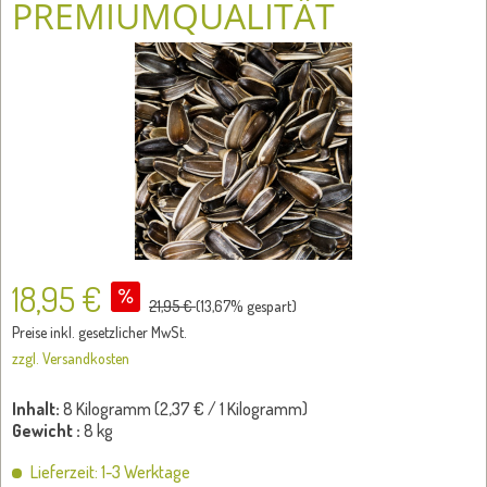
PREMIUMQUALITÄT
18,95 €
21,95 €
(
13,67
% gespart)
Preise inkl. gesetzlicher MwSt.
zzgl. Versandkosten
Inhalt:
8 Kilogramm (
2,37 €
/ 1 Kilogramm)
Gewicht :
8 kg
Lieferzeit: 1-3 Werktage