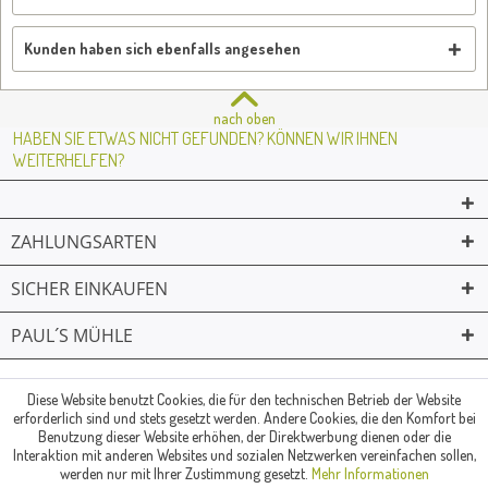
Kunden haben sich ebenfalls angesehen
nach oben
HABEN SIE ETWAS NICHT GEFUNDEN? KÖNNEN WIR IHNEN
WEITERHELFEN?
ZAHLUNGSARTEN
SICHER EINKAUFEN
PAUL´S MÜHLE
02361 -23231
Mailkontakt
Facebook
© Paul's Mühle | Inhaber: Christof Paul e.K. | Westring 2 | 45659
Diese Website benutzt Cookies, die für den technischen Betrieb der Website
erforderlich sind und stets gesetzt werden. Andere Cookies, die den Komfort bei
Recklinghausen
Benutzung dieser Website erhöhen, der Direktwerbung dienen oder die
Fax: 02361 -28831 | E-Mail: info@pauls-muehle.de
Interaktion mit anderen Websites und sozialen Netzwerken vereinfachen sollen,
werden nur mit Ihrer Zustimmung gesetzt.
Mehr Informationen