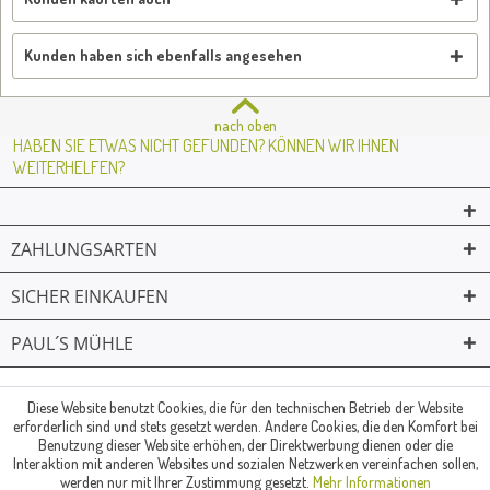
Kunden haben sich ebenfalls angesehen
nach oben
HABEN SIE ETWAS NICHT GEFUNDEN? KÖNNEN WIR IHNEN
WEITERHELFEN?
ZAHLUNGSARTEN
SICHER EINKAUFEN
PAUL´S MÜHLE
02361 -23231
Mailkontakt
Facebook
© Paul's Mühle | Inhaber: Christof Paul e.K. | Westring 2 | 45659
Diese Website benutzt Cookies, die für den technischen Betrieb der Website
erforderlich sind und stets gesetzt werden. Andere Cookies, die den Komfort bei
Recklinghausen
Benutzung dieser Website erhöhen, der Direktwerbung dienen oder die
Fax: 02361 -28831 | E-Mail: info@pauls-muehle.de
Interaktion mit anderen Websites und sozialen Netzwerken vereinfachen sollen,
werden nur mit Ihrer Zustimmung gesetzt.
Mehr Informationen