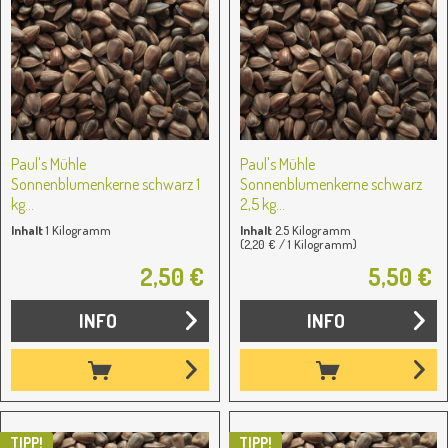
Paul's Mühle
Paul's Mühle
Sonnenblumenkerne schwarz 1
Sonnenblumenkerne schwarz
kg...
2,5 kg...
Inhalt
1 Kilogramm
Inhalt
2.5 Kilogramm
(2,20 € / 1 Kilogramm)
2,50 €
5,50 €
INFO
INFO
TIPP!
TIPP!