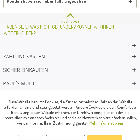
Kunden haben sich ebenfalls angesehen
nach oben
HABEN SIE ETWAS NICHT GEFUNDEN? KÖNNEN WIR IHNEN
WEITERHELFEN?
ZAHLUNGSARTEN
SICHER EINKAUFEN
PAUL´S MÜHLE
02361 -23231
Mailkontakt
Facebook
© Paul's Mühle | Inhaber: Christof Paul e.K. | Westring 2 | 45659
Diese Website benutzt Cookies, die für den technischen Betrieb der Website
erforderlich sind und stets gesetzt werden. Andere Cookies, die den Komfort bei
Recklinghausen
Benutzung dieser Website erhöhen, der Direktwerbung dienen oder die
Fax: 02361 -28831 | E-Mail: info@pauls-muehle.de
Interaktion mit anderen Websites und sozialen Netzwerken vereinfachen sollen,
werden nur mit Ihrer Zustimmung gesetzt.
Mehr Informationen