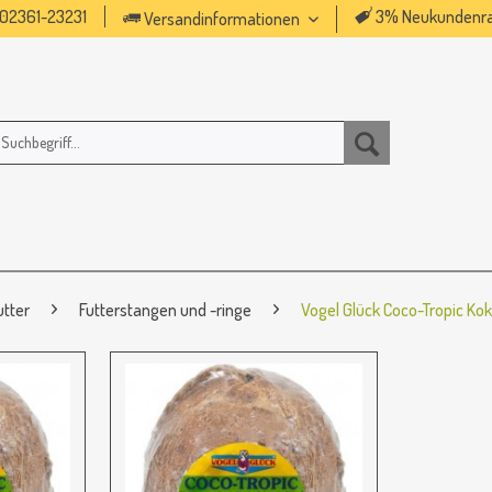
02361-23231
3% Neukundenra
Versandinformationen
utter
Futterstangen und -ringe
Vogel Glück Coco-Tropic K