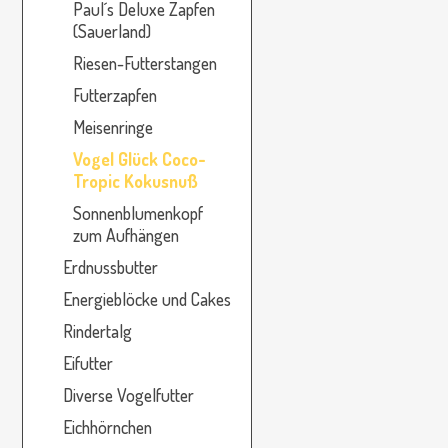
Paul´s Deluxe Zapfen
(Sauerland)
Riesen-Futterstangen
Futterzapfen
Meisenringe
Vogel Glück Coco-
Tropic Kokusnuß
Sonnenblumenkopf
zum Aufhängen
Erdnussbutter
Energieblöcke und Cakes
Rindertalg
Eifutter
Diverse Vogelfutter
Eichhörnchen