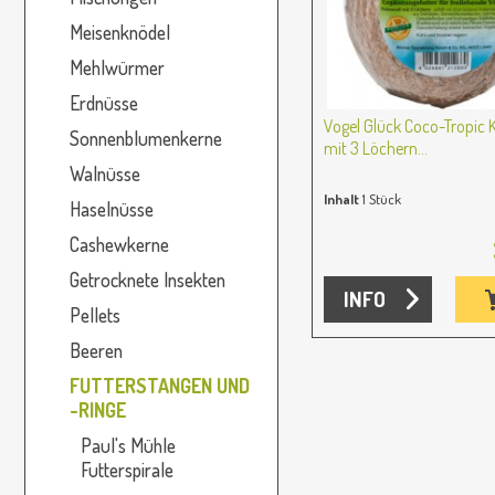
Meisenknödel
Mehlwürmer
Erdnüsse
Vogel Glück Coco-Tropic
Sonnenblumenkerne
mit 3 Löchern...
Walnüsse
Inhalt
1 Stück
Haselnüsse
Cashewkerne
Getrocknete Insekten
INFO
Pellets
Beeren
FUTTERSTANGEN UND
-RINGE
Paul's Mühle
Futterspirale