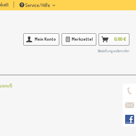
batt
Service/Hilfe
Mein Konto
Merkzettel
0,00 €
Bestellung widerrufen
okusnuß