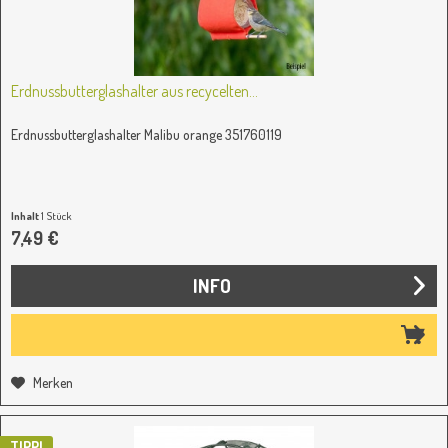
Erdnussbutterglashalter aus recycelten...
Erdnussbutterglashalter Malibu orange 351760119
Inhalt
1 Stück
7,49 €
INFO
Merken
TIPP!