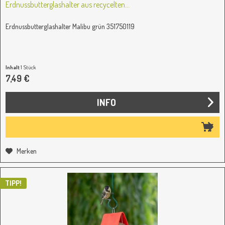
Erdnussbutterglashalter aus recycelten...
Erdnussbutterglashalter Malibu grün 351750119
Inhalt
1 Stück
7,49 €
INFO
Merken
TIPP!