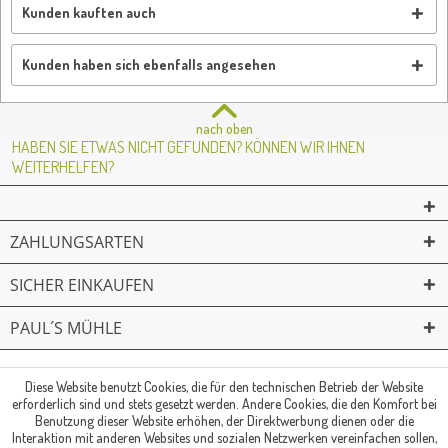
Kunden kauften auch
Kunden haben sich ebenfalls angesehen
nach oben
HABEN SIE ETWAS NICHT GEFUNDEN? KÖNNEN WIR IHNEN
WEITERHELFEN?
ZAHLUNGSARTEN
SICHER EINKAUFEN
PAUL´S MÜHLE
02361 -23231
Mailkontakt
Facebook
© Paul's Mühle | Inhaber: Christof Paul e.K. | Westring 2 | 45659
Diese Website benutzt Cookies, die für den technischen Betrieb der Website
erforderlich sind und stets gesetzt werden. Andere Cookies, die den Komfort bei
Recklinghausen
Benutzung dieser Website erhöhen, der Direktwerbung dienen oder die
Fax: 02361 -28831 | E-Mail: info@pauls-muehle.de
Interaktion mit anderen Websites und sozialen Netzwerken vereinfachen sollen,