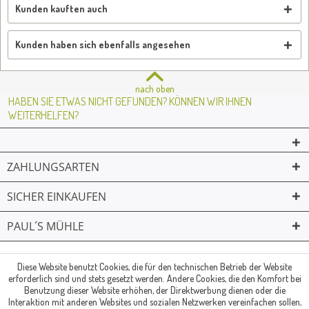
Kunden kauften auch
Kunden haben sich ebenfalls angesehen
nach oben
HABEN SIE ETWAS NICHT GEFUNDEN? KÖNNEN WIR IHNEN
WEITERHELFEN?
ZAHLUNGSARTEN
SICHER EINKAUFEN
PAUL´S MÜHLE
02361 -23231
Mailkontakt
Facebook
© Paul's Mühle | Inhaber: Christof Paul e.K. | Westring 2 | 45659
Diese Website benutzt Cookies, die für den technischen Betrieb der Website
erforderlich sind und stets gesetzt werden. Andere Cookies, die den Komfort bei
Recklinghausen
Benutzung dieser Website erhöhen, der Direktwerbung dienen oder die
Fax: 02361 -28831 | E-Mail: info@pauls-muehle.de
Interaktion mit anderen Websites und sozialen Netzwerken vereinfachen sollen,