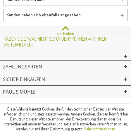
Kunden haben sich ebenfalls angesehen
nach oben
HABEN SIE ETWAS NICHT GEFUNDEN? KÖNNEN WIR IHNEN
WEITERHELFEN?
ZAHLUNGSARTEN
SICHER EINKAUFEN
PAUL´S MÜHLE
02361 -23231
Mailkontakt
Facebook
© Paul's Mühle | Inhaber: Christof Paul e.K. | Westring 2 | 45659
Diese Website benutzt Cookies, die für den technischen Betrieb der Website
erforderlich sind und stets gesetzt werden. Andere Cookies, die den Komfort bei
Recklinghausen
Benutzung dieser Website erhöhen, der Direktwerbung dienen oder die
Fax: 02361 -28831 | E-Mail: info@pauls-muehle.de
Interaktion mit anderen Websites und sozialen Netzwerken vereinfachen sollen,
werden nur mit Ihrer Zustimmung gesetzt.
Mehr Informationen