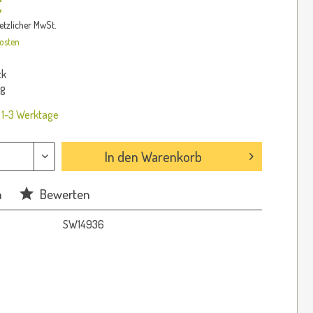
€
setzlicher MwSt.
osten
ck
kg
: 1-3 Werktage
In den
Warenkorb
n
Bewerten
SW14936