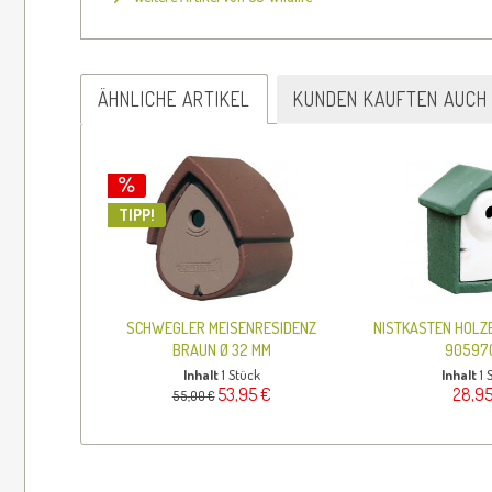
ÄHNLICHE ARTIKEL
KUNDEN KAUFTEN AUCH
TIPP!
SCHWEGLER MEISENRESIDENZ
NISTKASTEN HOLZ
BRAUN Ø 32 MM
905970
Inhalt
1 Stück
Inhalt
1 
53,95 €
28,95
55,00 €