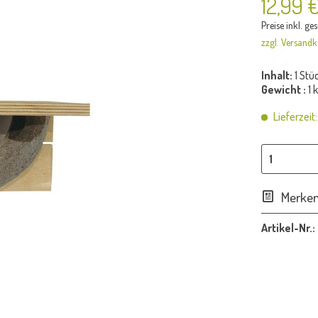
12,99 
Preise inkl. ge
zzgl. Versandk
Inhalt:
1 Stü
Gewicht :
1 
Lieferzeit
Merke
Artikel-Nr.: