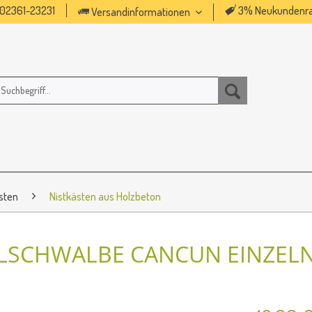
02361-23231
3% Neukundenra
Versandinformationen
sten
Nistkästen aus Holzbeton
LSCHWALBE CANCUN EINZEL