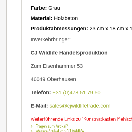
Farbe:
Grau
Material:
Holzbeton
Produktabmessungen:
23 cm x 18 cm x 
Inverkehrbringer:
CJ Wildlife Handelsproduktion
Zum Eisenhammer 53
46049 Oberhausen
Telefon:
+31 (0)478 51 79 50
E-Mail:
sales@cjwildlifetrade.com
Weiterführende Links zu "Kunstnistkasten Mehls
Fragen zum Artikel?
Weitere Artikel von CJ Wildlife