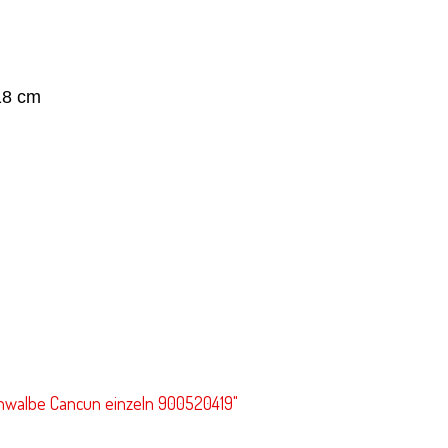
18 cm
chwalbe Cancun einzeln 900520419"