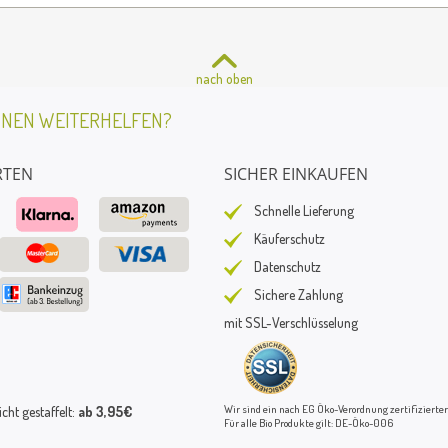
nach oben
HNEN WEITERHELFEN?
RTEN
SICHER EINKAUFEN
Schnelle Lieferung
Käuferschutz
Datenschutz
Sichere Zahlung
mit SSL-Verschlüsselung
Wir sind ein nach EG Öko-Verordnung zertifizierter
ht gestaffelt:
ab 3,95€
Für alle Bio Produkte gilt: DE-Öko-006