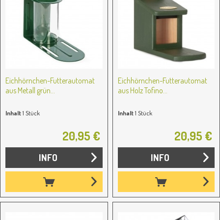
Eichhörnchen-Futterautomat
Eichhörnchen-Futterautomat
aus Metall grün...
aus Holz Tofino...
Inhalt
1 Stück
Inhalt
1 Stück
20,95 €
20,95 €
INFO
INFO