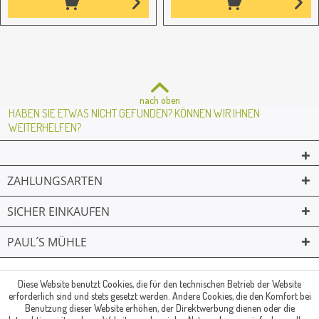
nach oben
HABEN SIE ETWAS NICHT GEFUNDEN? KÖNNEN WIR IHNEN
WEITERHELFEN?
ZAHLUNGSARTEN
SICHER EINKAUFEN
PAUL´S MÜHLE
02361 -23231
Mailkontakt
Facebook
© Paul's Mühle | Inhaber: Christof Paul e.K. | Westring 2 | 45659
Diese Website benutzt Cookies, die für den technischen Betrieb der Website
erforderlich sind und stets gesetzt werden. Andere Cookies, die den Komfort bei
Recklinghausen
Benutzung dieser Website erhöhen, der Direktwerbung dienen oder die
Fax: 02361 -28831 | E-Mail: info@pauls-muehle.de