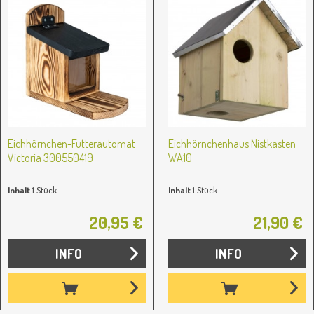
Eichhörnchen-Futterautomat
Eichhörnchenhaus Nistkasten
Victoria 300550419
WA10
Inhalt
1 Stück
Inhalt
1 Stück
20,95 €
21,90 €
INFO
INFO