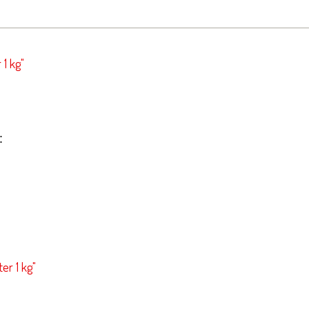
1 kg"
:
er 1 kg"