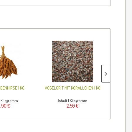
MATADOR K
BENHIRSE 1 KG
VOGELGRIT MIT KORÄLLCHEN 1 KG
Inh
1 Kilogramm
Inhalt
1 Kilogramm
(2,6
0,90 €
2,50 €