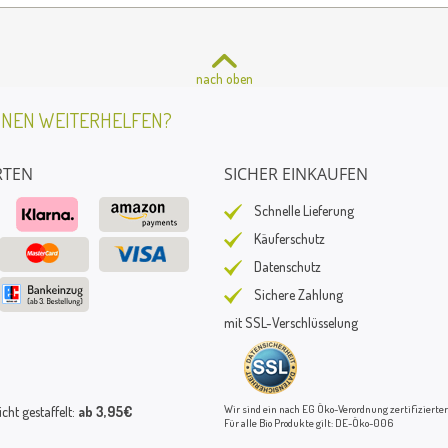
nach oben
HNEN WEITERHELFEN?
RTEN
SICHER EINKAUFEN
Schnelle Lieferung
Käuferschutz
Datenschutz
Sichere Zahlung
mit SSL-Verschlüsselung
Wir sind ein nach EG Öko-Verordnung zertifizierter
ht gestaffelt:
ab 3,95€
Für alle Bio Produkte gilt: DE-Öko-006