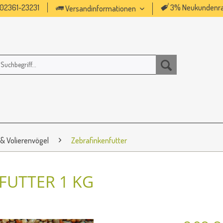
02361-23231
3% Neukundenra
Versandinformationen
 & Volierenvögel
Zebrafinkenfutter
FUTTER 1 KG