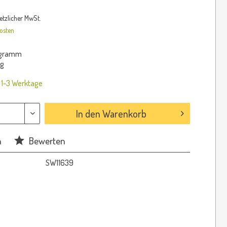
setzlicher MwSt.
osten
logramm
kg
: 1-3 Werktage
In den
Warenkorb
n
Bewerten
SW11639