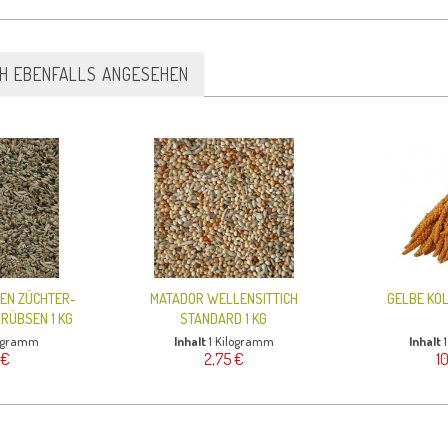
CH EBENFALLS ANGESEHEN
EN ZÜCHTER-
MATADOR WELLENSITTICH
GELBE KOL
RÜBSEN 1 KG
STANDARD 1 KG
logramm
Inhalt
1 Kilogramm
Inhalt
 €
2,75 €
1